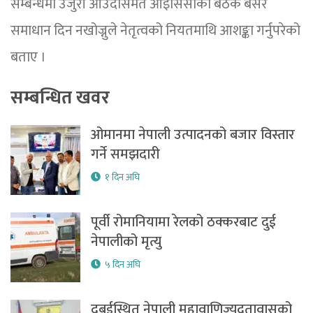
सम्बन्धमा उजुरी आउँदासमेत आइसिसीको बैठक बसेर
समाधान दिन नखोज्नुले नेतृत्वको नियतमाथि आशङ्का गर्नुपरेको
बताए ।
सम्बन्धित खवर
ओमानमा नेपाली उत्पादनको बजार विस्तार
गर्ने समझदारी
१ दिन अघि
पूर्वी रोमानियामा रेलको ठक्करबाट दुई
नेपालीको मृत्यु
५ दिन अघि
दुुबईस्थित नेपाली महावाणिज्यदूतावासको