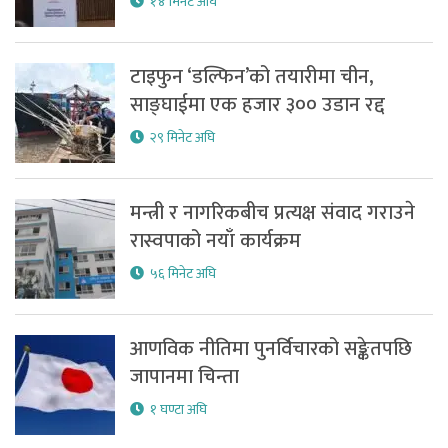
१४ मिनेट अघि
टाइफुन ‘डल्फिन’को तयारीमा चीन,
साङ्घाईमा एक हजार ३०० उडान रद्द
२९ मिनेट अघि
मन्त्री र नागरिकबीच प्रत्यक्ष संवाद गराउने
रास्वपाको नयाँ कार्यक्रम
५६ मिनेट अघि
आणविक नीतिमा पुनर्विचारको सङ्केतपछि
जापानमा चिन्ता
१ घण्टा अघि