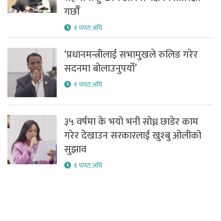
गर्छौँ
१ घण्टा अघि
‘प्रधानमन्त्रीलाई सभामुखले रुलिङ गरेर
सदनमा बोलाउनुपर्यो’
१ घण्टा अघि
३५ वर्षमा के भयो भनी सोध्न छाडेर काम
गरेर देखाउन सरकारलाई खुश्बु ओलीको
सुझाव
१ घण्टा अघि