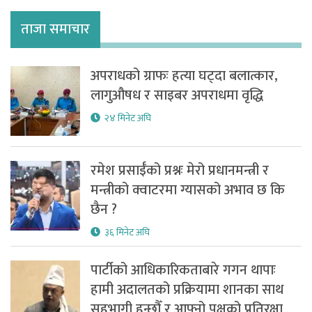
ताजा समाचार
अपराधको ग्राफः हत्या घट्दा बलात्कार,
लागुऔषध र साइबर अपराधमा वृद्धि
२४ मिनेट अघि
रमेश प्रसाईँको प्रश्नः मेरो प्रधानमन्त्री र
मन्त्रीको क्वाटरमा ग्यासको अभाव छ कि
छैन ?
३६ मिनेट अघि
पार्टीको आधिकारिकताबारे गगन थापाः
हामी अदालतको प्रक्रियामा शानका साथ
सहभागी हुन्छौँ र आफ्नो पक्षको प्रतिरक्षा