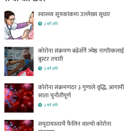
स्वास्थ्य सूचकांकमा उल्लेख्य सुधार
३ बर्ष अघि
कोरोना संक्रमण बढेसँगै ज्येष्ठ नागरिकलाई
बुस्टर तयारी
३ बर्ष अघि
कोरोना संक्रमणदर ३ गुणाले वृद्धि, आगामी
साता चुनौतीपूर्ण
३ बर्ष अघि
समुदायस्तरमै फैलिन थाल्यो कोरोना