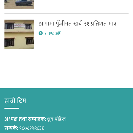
झापामा पुँजीगत खर्च ५१ प्रतिशत मात्र
१ घण्टा अघि
हाम्रो टिम
अध्यक्ष तथा सम्पादक:
ध्रुव पौडेल
सम्पर्क:
९८०८१५९८३६