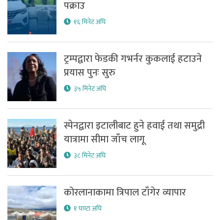
पक्राउ
१६ मिनेट अघि
ट्रम्पद्वारा फेडकी गभर्नर कुकलाई हटाउने
प्रयास पुनः सुरु
३५ मिनेट अघि
स्पेनद्वारा इटालीबाट हुने हवाई तथा समुद्री
यात्रामा सीमा जाँच लागू
३८ मिनेट अघि
कोरलानाकामा त्रिपाल टाँगेर व्यापार
१ घण्टा अघि