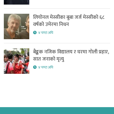
लियोनल मेस्सीका बुबा जर्ज मेस्सीको ६८
वर्षको उमेरमा निधन
४ घण्टा अघि
बैङ्कक नजिक विद्यालय र घरमा गोली प्रहार,
सात जनाको मृत्यु
४ घण्टा अघि