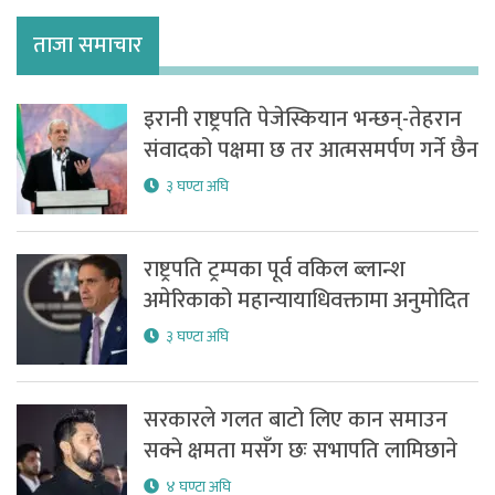
ताजा समाचार
इरानी राष्ट्रपति पेजेस्कियान भन्छन्-तेहरान
संवादको पक्षमा छ तर आत्मसमर्पण गर्ने छैन
३ घण्टा अघि
राष्ट्रपति ट्रम्पका पूर्व वकिल ब्लान्श
अमेरिकाको महान्यायाधिवक्तामा अनुमोदित
३ घण्टा अघि
सरकारले गलत बाटो लिए कान समाउन
सक्ने क्षमता मसँग छः सभापति लामिछाने
४ घण्टा अघि