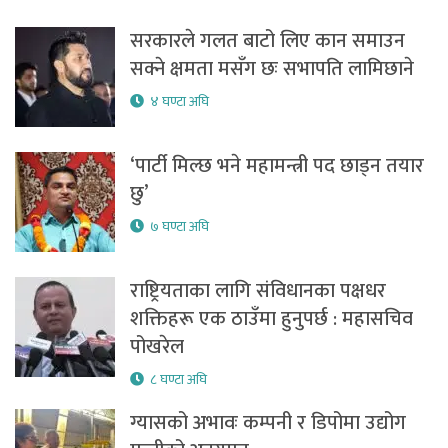
सरकारले गलत बाटो लिए कान समाउन
सक्ने क्षमता मसँग छः सभापति लामिछाने
४ घण्टा अघि
‘पार्टी मिल्छ भने महामन्त्री पद छाड्न तयार
छु’
७ घण्टा अघि
राष्ट्रियताका लागि संविधानका पक्षधर
शक्तिहरू एक ठाउँमा हुनुपर्छ : महासचिव
पोखरेल
८ घण्टा अघि
ग्यासको अभावः कम्पनी र डिपोमा उद्योग