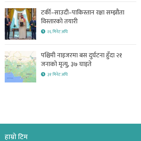
टर्की–साउदी–पाकिस्तान रक्षा सम्झौता
विस्तारको तयारी
२६ मिनेट अघि
पश्चिमी नाइजरमा बस दुर्घटना हुँदा २१
जनाको मृत्यु, ३७ घाइते
३१ मिनेट अघि
हाम्रो टिम