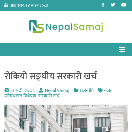
Skip
Facebook
Twitter
Yo
आइतबार, २४ साउन २०८३
to
content
रोकियो सङ्घीय सरकारी खर्च
३१ भदौ, २०७८
Nepal Samaj
राजनीति
बजेट
प्रतिस्थापन विधेयक
,
सरकारी खर्च