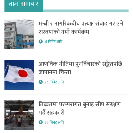
ताजा समाचार
मन्त्री र नागरिकबीच प्रत्यक्ष संवाद गराउने
रास्वपाको नयाँ कार्यक्रम
४ मिनेट अघि
आणविक नीतिमा पुनर्विचारको सङ्केतपछि
जापानमा चिन्ता
१८ मिनेट अघि
तिब्बतमा परम्परागत बुनाइ सीप संरक्षण
गर्दै सहकारी
२२ मिनेट अघि