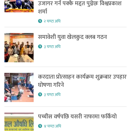
उजागर गर्न पक्कै मद्दत पुग्नेछः विश्वप्रकाश
शर्मा
२ घण्टा अघि
समावेशी युवा खेलकुद क्लब गठन
३ घण्टा अघि
करदाता प्रोत्साहन कार्यक्रम शुक्रबार उपहार
घोषणा गरिने
३ घण्टा अघि
पच्चीस वर्षपछि यसरी नाफामा फर्कियो
४ घण्टा अघि