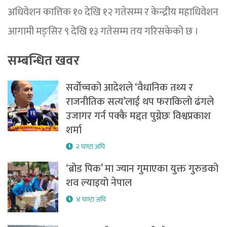
अधिवेशन कात्तिक १० देखि १२ गतेसम्म र केन्द्रीय महाधिवेशन
आगामी मङ्सिर ९ देखि १३ गतेसम्म तय गरिसकेको छ ।
सम्बन्धित खवर
सर्वोच्चको आदेशले ‘वैधानिक तथ्य र
राजनीतिक सत्य’लाई थप फराकिलो ढंगले
उजागर गर्न पक्कै मद्दत पुग्नेछः विश्वप्रकाश
शर्मा
२ घण्टा अघि
‘ब्रोड पिक’ मा ज्यान गुमाएका युक्त गुरुङको
शव ल्याइयो नेपाल
४ घण्टा अघि