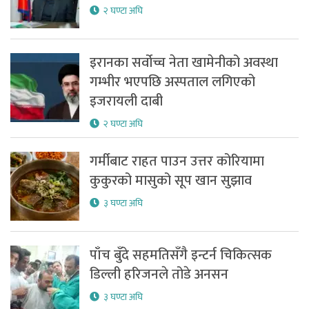
२ घण्टा अघि
इरानका सर्वोच्च नेता खामेनीको अवस्था
गम्भीर भएपछि अस्पताल लगिएको
इजरायली दाबी
२ घण्टा अघि
गर्मीबाट राहत पाउन उत्तर कोरियामा
कुकुरको मासुको सूप खान सुझाव
३ घण्टा अघि
पाँच बुँदे सहमतिसँगै इन्टर्न चिकित्सक
डिल्ली हरिजनले तोडे अनसन
३ घण्टा अघि