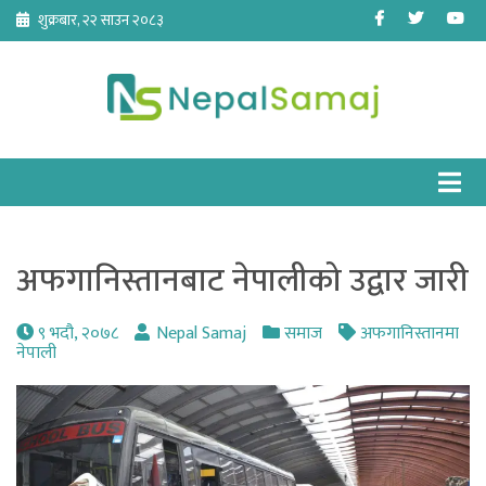
Skip
Facebook
Twitter
Yo
शुक्रबार, २२ साउन २०८३
to
content
अफगानिस्तानबाट नेपालीको उद्वार जारी
९ भदौ, २०७८
Nepal Samaj
समाज
अफगानिस्तानमा
नेपाली