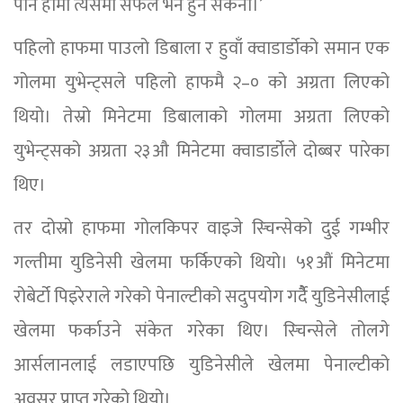
पनि हामी त्यसमा सफल भने हुन सकेनौं।’
पहिलो हाफमा पाउलो डिबाला र हुवाँ क्वाडार्डोको समान एक
गोलमा युभेन्ट्सले पहिलो हाफमै २–० को अग्रता लिएको
थियो। तेस्रो मिनेटमा डिबालाको गोलमा अग्रता लिएको
युभेन्ट्सको अग्रता २३औ मिनेटमा क्वाडार्डोले दोब्बर पारेका
थिए।
तर दोस्रो हाफमा गोलकिपर वाइजे स्चिन्सेको दुई गम्भीर
गल्तीमा युडिनेसी खेलमा फर्किएको थियो। ५१औं मिनेटमा
रोबेर्टो पिइरेराले गरेको पेनाल्टीको सदुपयोग गर्दैै युडिनेसीलाई
खेलमा फर्काउने संकेत गरेका थिए। स्चिन्सेले तोलगे
आर्सलानलाई लडाएपछि युडिनेसीले खेलमा पेनाल्टीको
अवसर प्राप्त गरेको थियो।