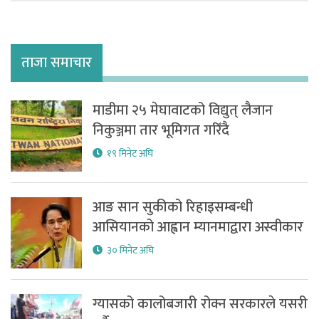
ताजा समाचार
माडीमा २५ मेघावाटको विद्युत् लैजान
निकुञ्जमा तार भूमिगत गरिँदै
१९ मिनेट अघि
आङ सान सुकीको रिहाइसम्बन्धी
आसियानको आह्वान म्यानमाद्वारा अस्वीकार
३० मिनेट अघि
ग्यासको कालोबजारी रोक्न सरकारले यसरी