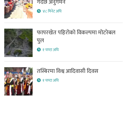
गर्दैछ अनुगमन
४८ मिनेट अघि
फापरखेत पहिरोको विकल्पमा मोटरेबल
पुल
१ घण्टा अघि
तस्बिरमा विश्व आदिवासी दिवस
१ घण्टा अघि