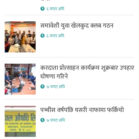
६ घण्टा अघि
समावेशी युवा खेलकुद क्लब गठन
६ घण्टा अघि
करदाता प्रोत्साहन कार्यक्रम शुक्रबार उपहार
घोषणा गरिने
७ घण्टा अघि
पच्चीस वर्षपछि यसरी नाफामा फर्कियो
७ घण्टा अघि