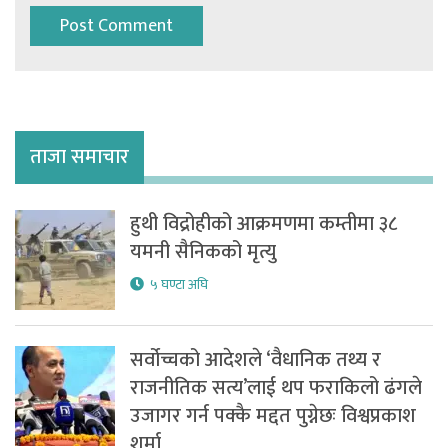
ताजा समाचार
हुथी विद्रोहीको आक्रमणमा कम्तीमा ३८
यमनी सैनिकको मृत्यु
५ घण्टा अघि
सर्वोच्चको आदेशले ‘वैधानिक तथ्य र
राजनीतिक सत्य’लाई थप फराकिलो ढंगले
उजागर गर्न पक्कै मद्दत पुग्नेछः विश्वप्रकाश
शर्मा