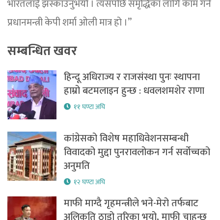
भारतलाई झस्काउनुभयो । त्यसपछि समृद्धिका लागि काम गर्ने
प्रधानमन्त्री केपी शर्मा ओली मात्र हो ।”
सम्बन्धित खवर
हिन्दू अधिराज्य र राजसंस्था पुनः स्थापना
हाम्रो बटमलाइन हुन्छ : धवलशमशेर राणा
११ घण्टा अघि
कांग्रेसको विशेष महाधिवेशनसम्बन्धी
विवादको मुद्दा पुनरावलोकन गर्न सर्वोच्चको
अनुमति
१२ घण्टा अघि
माफी माग्दै गृहमन्त्रीले भने-मेरो तर्फबाट
अलिकति ठाडो तरिका भयो, माफी चाहन्छु