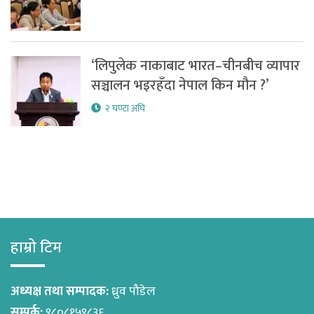
‘लिपुलेक नाकाबाट भारत–चीनबीच व्यापार
सञ्चालन भइरहँदा नेपाल किन मौन ?’
२ घण्टा अघि
हाम्रो टिम
अध्यक्ष तथा सम्पादक:
ध्रुव पौडेल
सम्पर्क:
९८०८१५९८३६