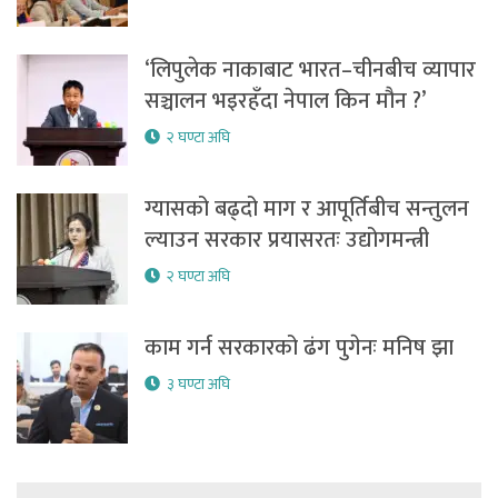
‘लिपुलेक नाकाबाट भारत–चीनबीच व्यापार
सञ्चालन भइरहँदा नेपाल किन मौन ?’
२ घण्टा अघि
ग्यासको बढ्दो माग र आपूर्तिबीच सन्तुलन
ल्याउन सरकार प्रयासरतः उद्योगमन्त्री
२ घण्टा अघि
काम गर्न सरकारको ढंग पुगेनः मनिष झा
३ घण्टा अघि