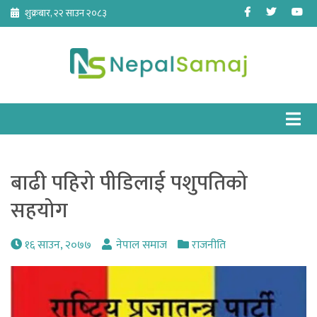
Skip
Facebook
Twitter
Yo
शुक्रबार, २२ साउन २०८३
to
content
बाढी पहिरो पीडिलाई पशुपतिको
सहयोग
१६ साउन, २०७७
नेपाल समाज
राजनीति