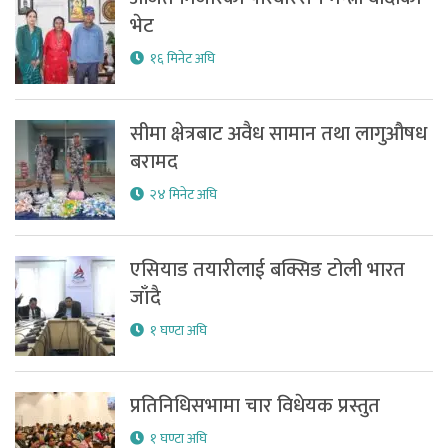
भेट
१६ मिनेट अघि
सीमा क्षेत्रबाट अवैध सामान तथा लागुऔषध
बरामद
२४ मिनेट अघि
एसियाड तयारीलाई बक्सिङ टोली भारत
जाँदै
१ घण्टा अघि
प्रतिनिधिसभामा चार विधेयक प्रस्तुत
१ घण्टा अघि