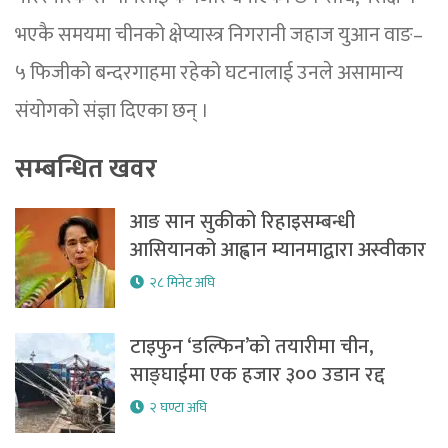
भएकै समयमा चीनको क्षेप्यास्त्र निगरानी जहाज युआन वाङ–
५ फिजीको बन्दरगाहमा रहेको घटनालाई उनले असामान्य
संयोगको संज्ञा दिएका छन् ।
सम्बन्धित खवर
आङ सान सुकीको रिहाइसम्बन्धी
आसियानको आह्वान म्यानमाद्वारा अस्वीकार
२८ मिनेट अघि
टाइफुन ‘डल्फिन’को तयारीमा चीन,
साङ्घाईमा एक हजार ३०० उडान रद्द
२ घण्टा अघि