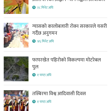
२८ मिनेट अघि
ग्यासको कालोबजारी रोक्न सरकारले यसरी
गर्दैछ अनुगमन
४६ मिनेट अघि
फापरखेत पहिरोको विकल्पमा मोटरेबल
पुल
१ घण्टा अघि
तस्बिरमा विश्व आदिवासी दिवस
१ घण्टा अघि