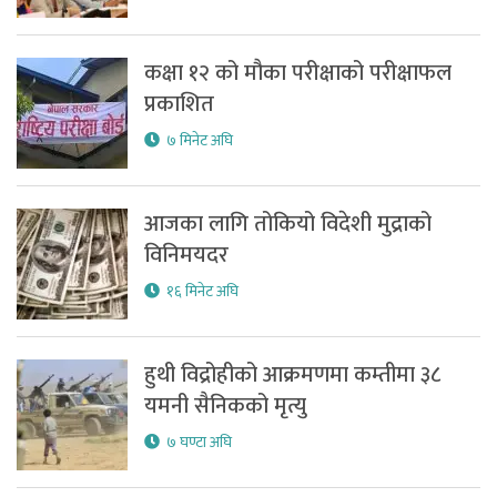
कक्षा १२ को मौका परीक्षाको परीक्षाफल
प्रकाशित
७ मिनेट अघि
आजका लागि तोकियो विदेशी मुद्राको
विनिमयदर
१६ मिनेट अघि
हुथी विद्रोहीको आक्रमणमा कम्तीमा ३८
यमनी सैनिकको मृत्यु
७ घण्टा अघि