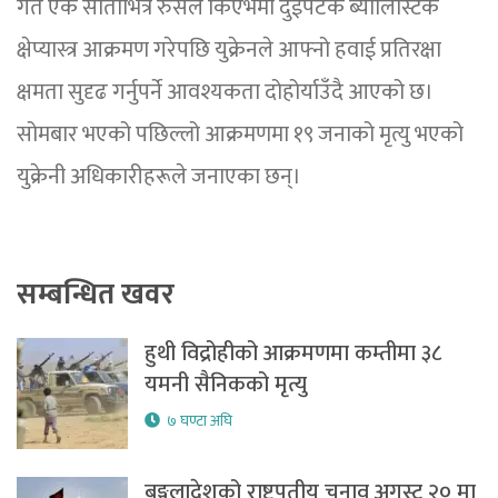
गत एक साताभित्र रुसले किएभमा दुईपटक ब्यालिस्टिक
क्षेप्यास्त्र आक्रमण गरेपछि युक्रेनले आफ्नो हवाई प्रतिरक्षा
क्षमता सुदृढ गर्नुपर्ने आवश्यकता दोहोर्याउँदै आएको छ।
सोमबार भएको पछिल्लो आक्रमणमा १९ जनाको मृत्यु भएको
युक्रेनी अधिकारीहरूले जनाएका छन्।
सम्बन्धित खवर
हुथी विद्रोहीको आक्रमणमा कम्तीमा ३८
यमनी सैनिकको मृत्यु
७ घण्टा अघि
बङ्गलादेशको राष्ट्रपतीय चुनाव अगस्ट २० मा