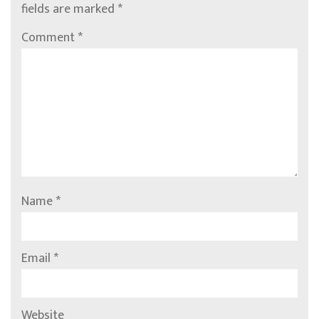
fields are marked
*
Comment
*
Name
*
Email
*
Website