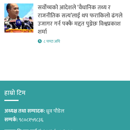
सर्वोच्चको आदेशले ‘वैधानिक तथ्य र
राजनीतिक सत्य’लाई थप फराकिलो ढंगले
उजागर गर्न पक्कै मद्दत पुग्नेछः विश्वप्रकाश
शर्मा
८ घण्टा अघि
हाम्रो टिम
अध्यक्ष तथा सम्पादक:
ध्रुव पौडेल
सम्पर्क:
९८०८१५९८३६