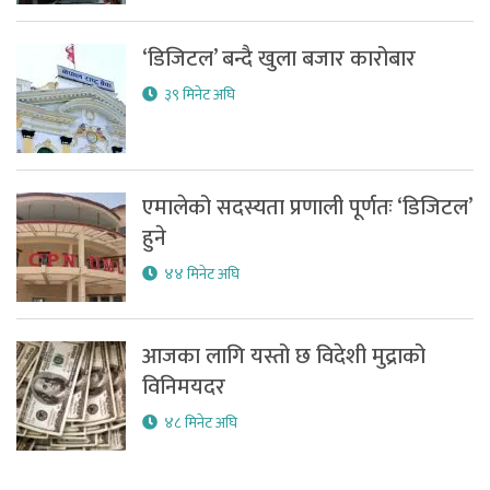
‘डिजिटल’ बन्दै खुला बजार कारोबार
३९ मिनेट अघि
एमालेको सदस्यता प्रणाली पूर्णतः ‘डिजिटल’
हुने
४४ मिनेट अघि
आजका लागि यस्तो छ विदेशी मुद्राको
विनिमयदर
४८ मिनेट अघि