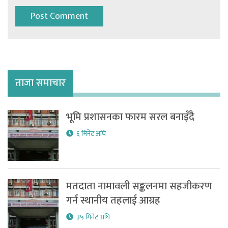
ताजा समाचार
भूमि प्रशासनका फारम सरल बनाइँदै
६ मिनेट अघि
मतदाता नामावली सङ्कलनमा सहजीकरण
गर्न स्थानीय तहलाई आग्रह
३५ मिनेट अघि