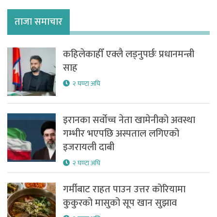
ताजा समाचार
कहिलेकाहीँ एक्लै लड्नुपर्छः प्रधानमन्त्री
साह
२ घण्टा अघि
इरानका सर्वोच्च नेता खामेनीको अवस्था
गम्भीर भएपछि अस्पताल लगिएको
इजरायली दाबी
२ घण्टा अघि
गर्मीबाट राहत पाउन उत्तर कोरियामा
कुकुरको मासुको सूप खान सुझाव