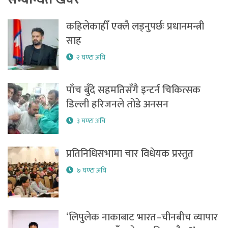
कहिलेकाहीँ एक्लै लड्नुपर्छः प्रधानमन्त्री
साह
२ घण्टा अघि
पाँच बुँदे सहमतिसँगै इन्टर्न चिकित्सक
डिल्ली हरिजनले तोडे अनसन
३ घण्टा अघि
प्रतिनिधिसभामा चार विधेयक प्रस्तुत
७ घण्टा अघि
‘लिपुलेक नाकाबाट भारत–चीनबीच व्यापार