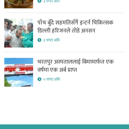
३ घण्टा अघि
पाँच बुँदे सहमतिसँगै इन्टर्न चिकित्सक
डिल्ली हरिजनले तोडे अनसन
३ घण्टा अघि
भरतपुर अस्पताललाई बिमामार्फत एक
वर्षमा एक अर्ब प्राप्त
५ घण्टा अघि