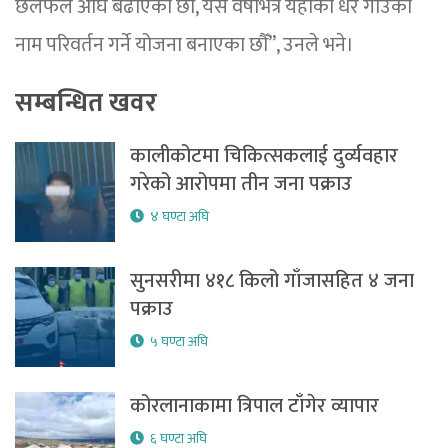
छलफल अघि बढाएका छौँ, यसै वर्षभित्र यहाँका धेरै गाउँका
नाम परिवर्तन गर्ने योजना बनाएका छौँ”, उनले भने।
सम्बन्धित खवर
कालीकोटमा चिकित्सकलाई दुर्व्यवहार
गरेको आरोपमा तीन जना पक्राउ
४ घण्टा अघि
सुनसरीमा ४१८ किलो गाँजासहित ४ जना
पक्राउ
५ घण्टा अघि
कोरलानाकामा त्रिपाल टाँगेर व्यापार
६ घण्टा अघि