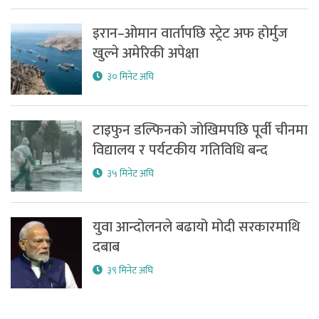
इरान–ओमान वार्तापछि स्ट्रेट अफ होर्मुज
खुल्ने अमेरिकी अपेक्षा
३० मिनेट अघि
टाइफुन डल्फिनको जोखिमपछि पूर्वी चीनमा
विद्यालय र पर्यटकीय गतिविधि बन्द
३५ मिनेट अघि
युवा आन्दोलनले बढायो मोदी सरकारमाथि
दबाब
३९ मिनेट अघि