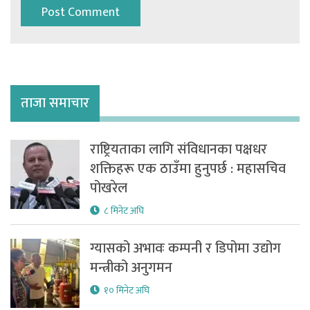
ताजा समाचार
राष्ट्रियताका लागि संविधानका पक्षधर
शक्तिहरू एक ठाउँमा हुनुपर्छ : महासचिव
पोखरेल
८ मिनेट अघि
ग्यासको अभावः कम्पनी र डिपोमा उद्योग
मन्त्रीको अनुगमन
१० मिनेट अघि