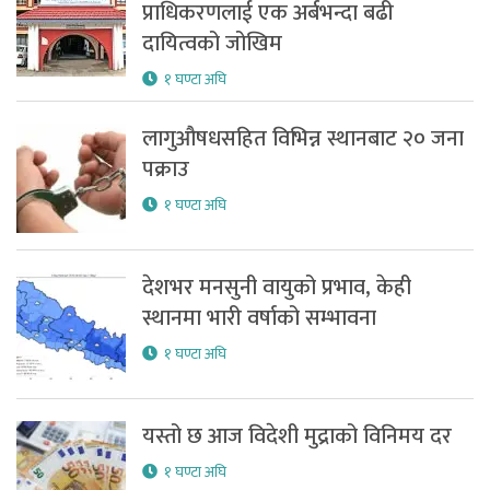
प्राधिकरणलाई एक अर्बभन्दा बढी
दायित्वको जोखिम
१ घण्टा अघि
लागुऔषधसहित विभिन्न स्थानबाट २० जना
पक्राउ
१ घण्टा अघि
देशभर मनसुनी वायुको प्रभाव, केही
स्थानमा भारी वर्षाको सम्भावना
१ घण्टा अघि
यस्तो छ आज विदेशी मुद्राको विनिमय दर
१ घण्टा अघि