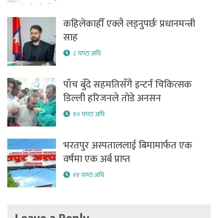
कहिलेकाहीँ एक्लै लड्नुपर्छः प्रधानमन्त्री
साह
८ घण्टा अघि
पाँच बुँदे सहमतिसँगै इन्टर्न चिकित्सक
डिल्ली हरिजनले तोडे अनसन
१० घण्टा अघि
भरतपुर अस्पताललाई बिमामार्फत एक
वर्षमा एक अर्ब प्राप्त
११ घण्टा अघि