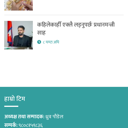
कहिलेकाहीँ एक्लै लड्नुपर्छः प्रधानमन्त्री
साह
८ घण्टा अघि
हाम्रो टिम
अध्यक्ष तथा सम्पादक:
ध्रुव पौडेल
सम्पर्क:
९८०८१५९८३६