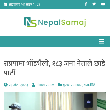
Skip
Facebook
Twitter
Yo
आइतबार, २४ साउन २०८३
to
content
राप्रपामा भाँडभैलो, १८३ जना नेताले छाडे
पार्टी
२१ जेठ, २०८३
नेपाल समाज
मुख्य समाचार
,
राजनीति