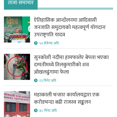
ताजा समाचार
ऐतिहासिक आन्दोलनमा आदिवासी
जनजाति समुदायको महत्वपूर्ण योगदानः
उपराष्ट्रपति यादव
५२ सेकेण्ड अघि
सुनकोशी नदीमा हामफालेर बेपत्ता भएका
दम्पतीमध्ये तिलकुमारीको शव
ओखलढुंगामा फेला
२३ मिनेट अघि
महाकाली भन्सार कार्यालयद्वारा एक
करोडभन्दा बढी राजस्व सङ्कलन
४८ मिनेट अघि