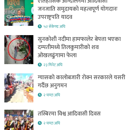
ऐतिहासिक आन्दोलनमा आदिवासी
जनजाति समुदायको महत्वपूर्ण योगदानः
उपराष्ट्रपति यादव
५२ सेकेण्ड अघि
सुनकोशी नदीमा हामफालेर बेपत्ता भएका
दम्पतीमध्ये तिलकुमारीको शव
ओखलढुंगामा फेला
२३ मिनेट अघि
ग्यासको कालोबजारी रोक्न सरकारले यसरी
गर्दैछ अनुगमन
२ घण्टा अघि
तस्बिरमा विश्व आदिवासी दिवस
२ घण्टा अघि