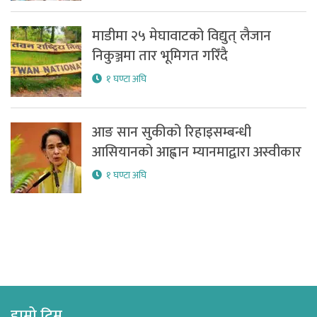
माडीमा २५ मेघावाटको विद्युत् लैजान
निकुञ्जमा तार भूमिगत गरिँदै
१ घण्टा अघि
आङ सान सुकीको रिहाइसम्बन्धी
आसियानको आह्वान म्यानमाद्वारा अस्वीकार
१ घण्टा अघि
हाम्रो टिम