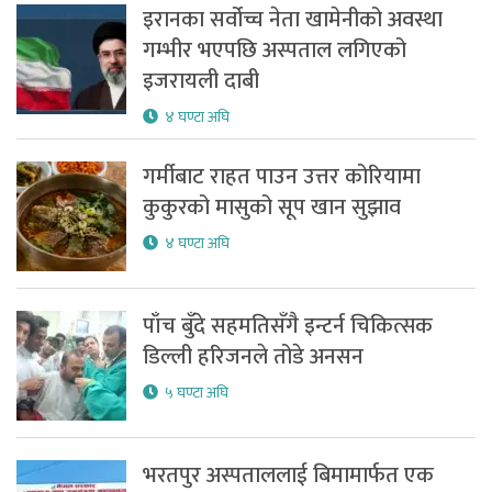
इरानका सर्वोच्च नेता खामेनीको अवस्था
गम्भीर भएपछि अस्पताल लगिएको
इजरायली दाबी
४ घण्टा अघि
गर्मीबाट राहत पाउन उत्तर कोरियामा
कुकुरको मासुको सूप खान सुझाव
४ घण्टा अघि
पाँच बुँदे सहमतिसँगै इन्टर्न चिकित्सक
डिल्ली हरिजनले तोडे अनसन
५ घण्टा अघि
भरतपुर अस्पताललाई बिमामार्फत एक