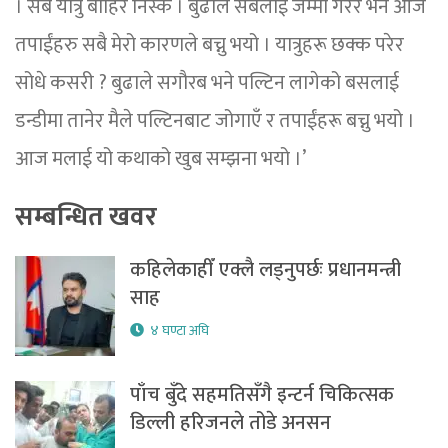
। सबै यात्रु बाहिर निस्के । बुढाले सबैलाई जम्मा गरेर भने आज
तपाईंहरु सबै मेरो कारणले बच्नु भयो । यात्रुहरू छक्क परेर
सोधे कसरी ? बुढाले सगौरब भने पल्टिन लागेको बसलाई
डन्डीमा तानेर मैले पल्टिनबाट जोगाएँ र तपाईंहरू बच्नु भयो ।
आज मलाई यो कथाको खुब सम्झना भयो ।’
सम्बन्धित खवर
कहिलेकाहीँ एक्लै लड्नुपर्छः प्रधानमन्त्री
साह
४ घण्टा अघि
पाँच बुँदे सहमतिसँगै इन्टर्न चिकित्सक
डिल्ली हरिजनले तोडे अनसन