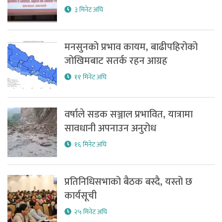
३ मिनेट अघि
मनसुनको प्रभाव कायम, बाढीपहिरोको
जोखिमबाट सतर्क रहन आग्रह
११ मिनेट अघि
वर्षाले सडक सञ्जाल प्रभावित, यात्रामा
सावधानी अपनाउन अनुरोध
१६ मिनेट अघि
प्रतिनिधिसभाको बैठक बस्दै, यस्तो छ
कार्यसूची
२५ मिनेट अघि