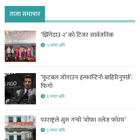
ताजा समाचार
‘झिँगेदाउ-२’ को टिजर सार्वजनिक
५ घण्टा अघि
‘फुटबल जोगाउन इन्फान्टिनो बाहिरिनुपर्छ’:
फिगो
६ घण्टा अघि
परराष्ट्रले सुरु गर्‍यो ‘मोफा नलेज फोरम’
६ घण्टा अघि