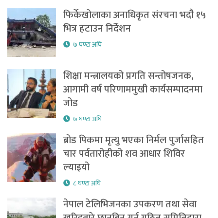
फिर्केखोलाका अनाधिकृत संरचना भदौ १५
भित्र हटाउन निर्देशन
७ घण्टा अघि
शिक्षा मन्त्रालयको प्रगति सन्तोषजनक,
आगामी वर्ष परिणाममुखी कार्यसम्पादनमा
जोड
७ घण्टा अघि
ब्रोड पिकमा मृत्यु भएका निर्मल पुर्जासहित
चार पर्वतारोहीको शव आधार शिविर
ल्याइयो
८ घण्टा अघि
नेपाल टेलिभिजनका उपकरण तथा सेवा