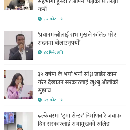
सहभागी हुन्छौँ र आफ्नो पक्षको प्रतिरक्षा
गर्छौँ
१५ मिनेट अघि
‘प्रधानमन्त्रीलाई सभामुखले रुलिङ गरेर
सदनमा बोलाउनुपर्यो’
४८ मिनेट अघि
३५ वर्षमा के भयो भनी सोध्न छाडेर काम
गरेर देखाउन सरकारलाई खुश्बु ओलीको
सुझाव
५९ मिनेट अघि
ढल्केबरमा ‘ट्रमा सेन्टर’ निर्माणबारे जवाफ
दिन सरकारलाई सभामुखको रुलिङ