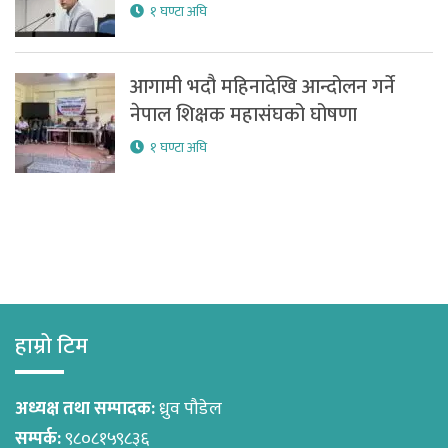
१ घण्टा अघि
आगामी भदौ महिनादेखि आन्दोलन गर्ने
नेपाल शिक्षक महासंघको घोषणा
१ घण्टा अघि
हाम्रो टिम
अध्यक्ष तथा सम्पादक:
ध्रुव पौडेल
सम्पर्क:
९८०८१५९८३६