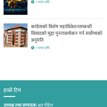
२ घण्टा अघि
कांग्रेसको विशेष महाधिवेशनसम्बन्धी
विवादको मुद्दा पुनरावलोकन गर्न सर्वोच्चको
अनुमति
२ घण्टा अघि
हाम्रो टिम
अध्यक्ष तथा सम्पादक:
ध्रुव पौडेल