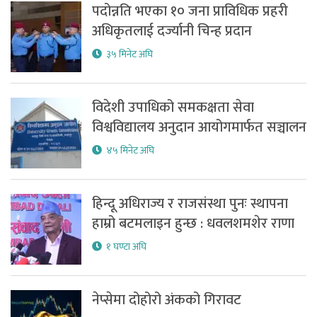
पदोन्नति भएका १० जना प्राविधिक प्रहरी
अधिकृतलाई दर्ज्यानी चिन्ह प्रदान
३५ मिनेट अघि
विदेशी उपाधिको समकक्षता सेवा
विश्वविद्यालय अनुदान आयोगमार्फत सञ्चालन
४५ मिनेट अघि
हिन्दू अधिराज्य र राजसंस्था पुनः स्थापना
हाम्रो बटमलाइन हुन्छ : धवलशमशेर राणा
१ घण्टा अघि
नेप्सेमा दोहोरो अंकको गिरावट