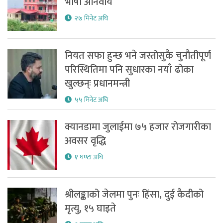
भाषा अनिवार्य
२७ मिनेट अघि
नियत सफा हुन्छ भने जस्तोसुकै चुनौतीपूर्ण
परिस्थितिमा पनि सुधारका नयाँ ढोका
खुल्छन्ः प्रधानमन्त्री
५५ मिनेट अघि
क्यानडामा जुलाईमा ७५ हजार रोजगारीका
अवसर वृद्धि
१ घण्टा अघि
श्रीलङ्काको जेलमा पुनः हिंसा, दुई कैदीको
मृत्यु, १५ घाइते