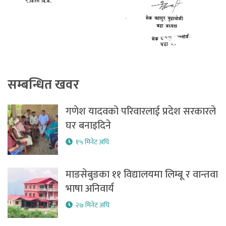
सम्बन्धित खवर
गणेश यादवको परिवारलाई प्रदेश सरकारले
घर बनाइदिने
१५ मिनेट अघि
माङसेबुङका ११ विद्यालयमा लिम्बू र वान्तवा
भाषा अनिवार्य
२७ मिनेट अघि