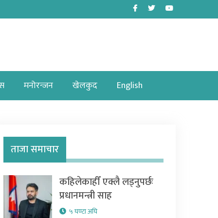
Facebook
Twitter
Youtube
ास
मनोरन्जन
खेलकुद
English
ताजा समाचार
कहिलेकाहीँ एक्लै लड्नुपर्छः
प्रधानमन्त्री साह
५ घण्टा अघि