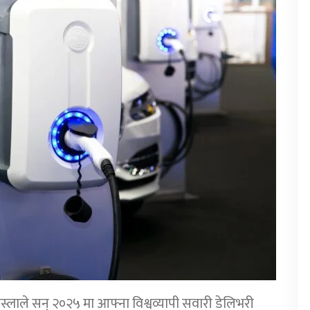
 टेस्लाले सन् २०२५ मा आफ्ना विश्वव्यापी सवारी डेलिभरी