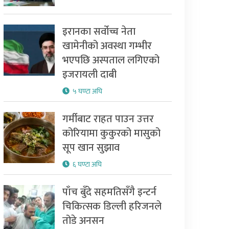
इरानका सर्वोच्च नेता
खामेनीको अवस्था गम्भीर
भएपछि अस्पताल लगिएको
इजरायली दाबी
५ घण्टा अघि
गर्मीबाट राहत पाउन उत्तर
कोरियामा कुकुरको मासुको
सूप खान सुझाव
६ घण्टा अघि
पाँच बुँदे सहमतिसँगै इन्टर्न
चिकित्सक डिल्ली हरिजनले
तोडे अनसन