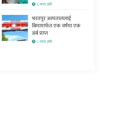
६ घण्टा अघि
भरतपुर अस्पताललाई
बिमामार्फत एक वर्षमा एक
अर्ब प्राप्त
८ घण्टा अघि