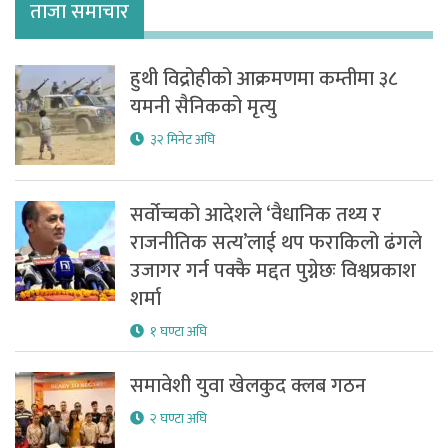
ताजा समाचार
हुथी विद्रोहीको आक्रमणमा कम्तीमा ३८
यमनी सैनिकको मृत्यु
३२ मिनेट अघि
सर्वोच्चको आदेशले ‘वैधानिक तथ्य र
राजनीतिक सत्य’लाई थप फराकिलो ढंगले
उजागर गर्न पक्कै मद्दत पुग्नेछः विश्वप्रकाश
शर्मा
१ घण्टा अघि
समावेशी युवा खेलकुद क्लब गठन
२ घण्टा अघि