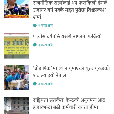
राजनीतिक सत्य’लाई थप फराकिलो ढंगले
उजागर गर्न पक्कै मद्दत पुग्नेछः विश्वप्रकाश
शर्मा
१ घण्टा अघि
पच्चीस वर्षपछि यसरी नाफामा फर्कियो
३ घण्टा अघि
‘ब्रोड पिक’ मा ज्यान गुमाएका युक्त गुरुङको
शव ल्याइयो नेपाल
३ घण्टा अघि
राष्ट्रियता सतर्कता केन्द्रको अनुगमनः आठ
हजारभन्दा बढी कर्मचारी कारबाहीमा