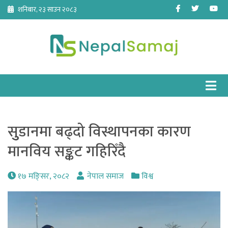
Skip
Facebook
Twitter
Yo
शनिबार, २३ साउन २०८३
to
content
सुुडानमा बढ्दो विस्थापनका कारण
मानविय सङ्कट गहिरिँदै
१७ मङि्सर, २०८२
नेपाल समाज
विश्व