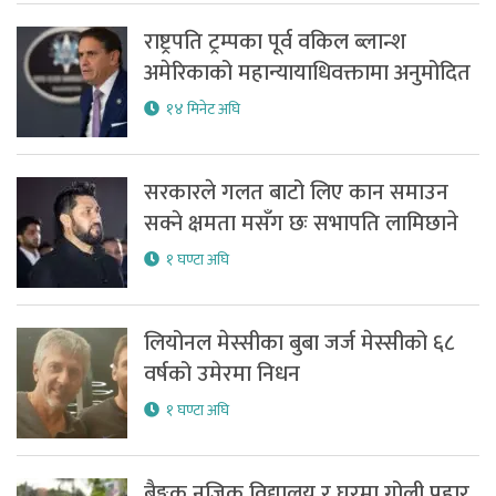
राष्ट्रपति ट्रम्पका पूर्व वकिल ब्लान्श
अमेरिकाको महान्यायाधिवक्तामा अनुमोदित
१४ मिनेट अघि
सरकारले गलत बाटो लिए कान समाउन
सक्ने क्षमता मसँग छः सभापति लामिछाने
१ घण्टा अघि
लियोनल मेस्सीका बुबा जर्ज मेस्सीको ६८
वर्षको उमेरमा निधन
१ घण्टा अघि
बैङ्कक नजिक विद्यालय र घरमा गोली प्रहार,