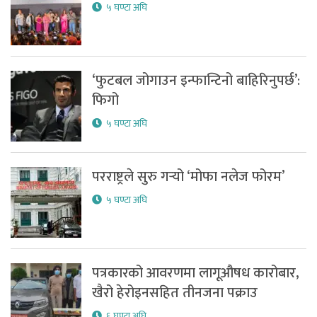
५ घण्टा अघि
‘फुटबल जोगाउन इन्फान्टिनो बाहिरिनुपर्छ’:
फिगो
५ घण्टा अघि
परराष्ट्रले सुरु गर्‍यो ‘मोफा नलेज फोरम’
५ घण्टा अघि
पत्रकारको आवरणमा लागूऔषध कारोबार,
खैरो हेरोइनसहित तीनजना पक्राउ
६ घण्टा अघि