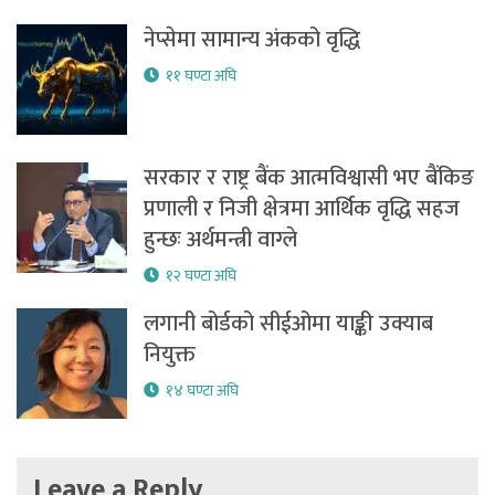
नेप्सेमा सामान्य अंकको वृद्धि
११ घण्टा अघि
सरकार र राष्ट्र बैंक आत्मविश्वासी भए बैंकिङ
प्रणाली र निजी क्षेत्रमा आर्थिक वृद्धि सहज
हुन्छः अर्थमन्त्री वाग्ले
१२ घण्टा अघि
लगानी बोर्डको सीईओमा याङ्की उक्याब
नियुक्त
१४ घण्टा अघि
Leave a Reply