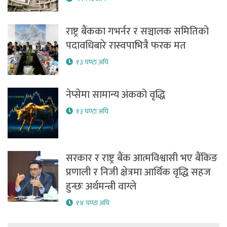
राष्ट्र बैंकका गभर्नर र सञ्चालक समितिको
पदावधिबारे रास्वपाभित्रै फरक मत
१३ घण्टा अघि
नेप्सेमा सामान्य अंकको वृद्धि
१३ घण्टा अघि
सरकार र राष्ट्र बैंक आत्मविश्वासी भए बैंकिङ
प्रणाली र निजी क्षेत्रमा आर्थिक वृद्धि सहज
हुन्छः अर्थमन्त्री वाग्ले
१४ घण्टा अघि