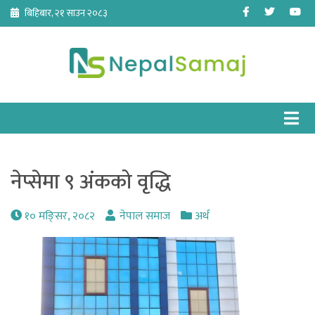
Skip
Facebook
Twitter
Yo
बिहिबार, २१ साउन २०८३
to
content
नेप्सेमा ९ अंकको वृद्धि
१० मङि्सर, २०८२
नेपाल समाज
अर्थ