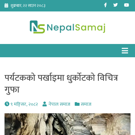
Skip
Facebook
Twitter
Yo
शुक्रबार, २२ साउन २०८३
to
content
पर्यटकको पर्खाइमा धुर्कोटको विचित्र
गुफा
९ मङि्सर, २०८२
नेपाल समाज
समाज