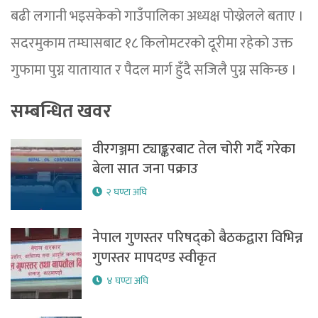
बढी लगानी भइसकेको गाउँपालिका अध्यक्ष पोख्रेलले बताए ।
सदरमुकाम तम्घासबाट १८ किलोमटरको दूरीमा रहेको उक्त
गुफामा पुग्न यातायात र पैदल मार्ग हुँदै सजिलै पुग्न सकिन्छ ।
सम्बन्धित खवर
वीरगञ्जमा ट्याङ्करबाट तेल चोरी गर्दै गरेका
बेला सात जना पक्राउ
२ घण्टा अघि
नेपाल गुणस्तर परिषद्को बैठकद्वारा विभिन्न
गुणस्तर मापदण्ड स्वीकृत
४ घण्टा अघि