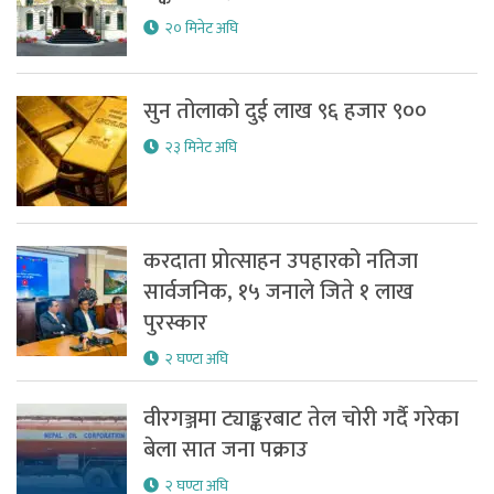
२० मिनेट अघि
सुन तोलाको दुई लाख ९६ हजार ९००
२३ मिनेट अघि
करदाता प्रोत्साहन उपहारको नतिजा
सार्वजनिक, १५ जनाले जिते १ लाख
पुरस्कार
२ घण्टा अघि
वीरगञ्जमा ट्याङ्करबाट तेल चोरी गर्दै गरेका
बेला सात जना पक्राउ
२ घण्टा अघि