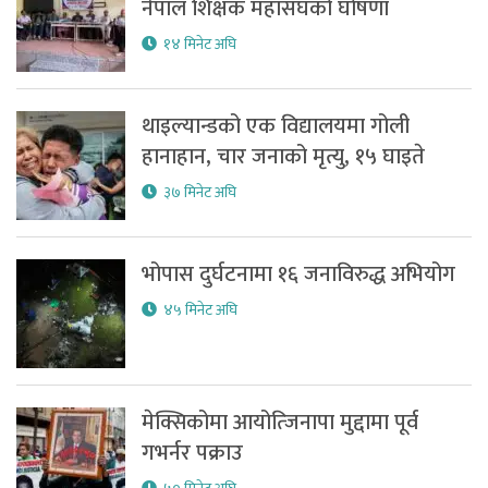
नेपाल शिक्षक महासंघको घोषणा
१४ मिनेट अघि
थाइल्यान्डको एक विद्यालयमा गोली
हानाहान, चार जनाको मृत्यु, १५ घाइते
३७ मिनेट अघि
भोपास दुर्घटनामा १६ जनाविरुद्ध अभियोग
४५ मिनेट अघि
मेक्सिकोमा आयोत्जिनापा मुद्दामा पूर्व
गभर्नर पक्राउ