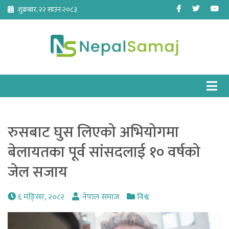
Skip
Facebook
Twitter
Yo
शुक्रबार, २२ साउन २०८३
to
content
रुसबाट घुस लिएको अभियोगमा
बेलायतका पूर्व सांसदलाई १० वर्षको
जेल सजाय
६ मङि्सर, २०८२
नेपाल समाज
विश्व