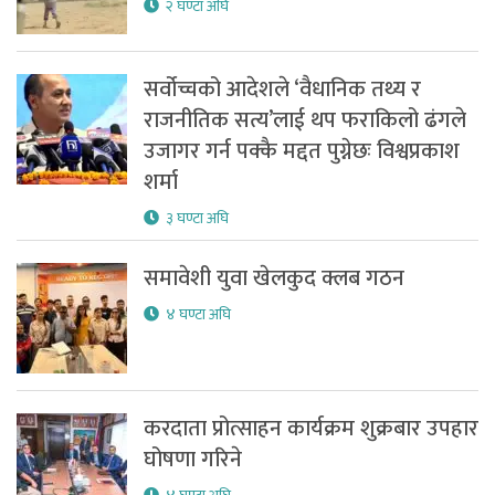
२ घण्टा अघि
सर्वोच्चको आदेशले ‘वैधानिक तथ्य र
राजनीतिक सत्य’लाई थप फराकिलो ढंगले
उजागर गर्न पक्कै मद्दत पुग्नेछः विश्वप्रकाश
शर्मा
३ घण्टा अघि
समावेशी युवा खेलकुद क्लब गठन
४ घण्टा अघि
करदाता प्रोत्साहन कार्यक्रम शुक्रबार उपहार
घोषणा गरिने