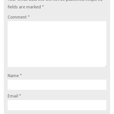
fields are marked
*
Comment
*
Name
*
Email
*