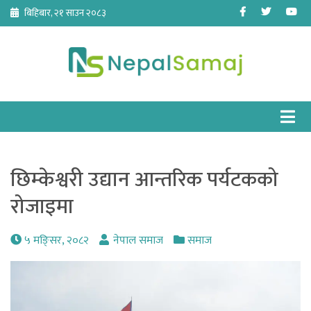
Skip
Facebook
Twitter
Yo
बिहिबार, २१ साउन २०८३
to
content
छिम्केश्वरी उद्यान आन्तरिक पर्यटकको
रोजाइमा
५ मङि्सर, २०८२
नेपाल समाज
समाज