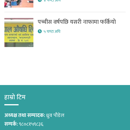
४ घण्टा अघि
पच्चीस वर्षपछि यसरी नाफामा फर्कियो
५ घण्टा अघि
हाम्रो टिम
अध्यक्ष तथा सम्पादक:
ध्रुव पौडेल
सम्पर्क:
९८०८१५९८३६