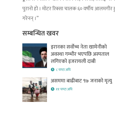
पुरानो हो । मोटर रिक्सा चालक ६० वर्षीय आलमगीर ह
गरेनन् ।”
सम्बन्धित खवर
इरानका सर्वोच्च नेता खामेनीको
अवस्था गम्भीर भएपछि अस्पताल
लगिएको इजरायली दाबी
८ घण्टा अघि
असममा बाढीबाट ९७ जनाको मृत्यु
११ घण्टा अघि