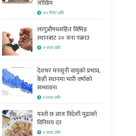
जोखिम
४० मिनेट अघि
लागुऔषधसहित विभिन्न
स्थानबाट २० जना पक्राउ
१ घण्टा अघि
देशभर मनसुनी वायुको प्रभाव,
केही स्थानमा भारी वर्षाको
सम्भावना
१ घण्टा अघि
यस्तो छ आज विदेशी मुद्राको
विनिमय दर
१ घण्टा अघि