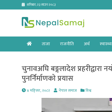
Skip
शनिबार, २३ साउन २०८३
to
content
Home
ताजा
राजनीति
अर्थ
स्वास्थ्य
चुनावअघि बङ्गलादेश प्रहरीद्वारा नय
पुनर्निर्माणको प्रयास
४ मङि्सर, २०८२
नेपाल समाज
विश्व