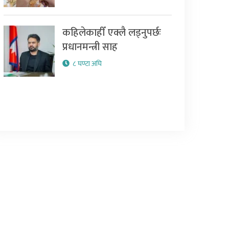
कहिलेकाहीँ एक्लै लड्नुपर्छः
प्रधानमन्त्री साह
८ घण्टा अघि