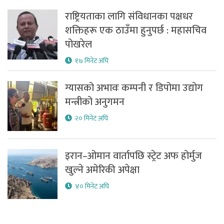
राष्ट्रियताका लागि संविधानका पक्षधर
शक्तिहरू एक ठाउँमा हुनुपर्छ : महासचिव
पोखरेल
१७ मिनेट अघि
ग्यासको अभावः कम्पनी र डिपोमा उद्योग
मन्त्रीको अनुगमन
२० मिनेट अघि
इरान–ओमान वार्तापछि स्ट्रेट अफ होर्मुज
खुल्ने अमेरिकी अपेक्षा
४० मिनेट अघि