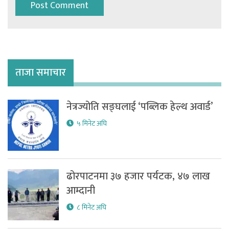
ताजा समाचार
नेत्रज्योति सङ्घलाई ‘पब्लिक हेल्थ अवार्ड’
५ मिनेट अघि
ढोरपाटनमा ३७ हजार पर्यटक, ४७ लाख
आम्दानी
८ मिनेट अघि