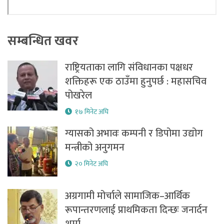
सम्बन्धित खवर
राष्ट्रियताका लागि संविधानका पक्षधर
शक्तिहरू एक ठाउँमा हुनुपर्छ : महासचिव
पोखरेल
१७ मिनेट अघि
ग्यासको अभावः कम्पनी र डिपोमा उद्योग
मन्त्रीको अनुगमन
२० मिनेट अघि
अग्रगामी मोर्चाले सामाजिक–आर्थिक
रूपान्तरणलाई प्राथमिकता दिन्छः जनार्दन