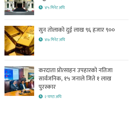
४५ मिनेट अघि
सुन तोलाको दुई लाख ९६ हजार ९००
४७ मिनेट अघि
करदाता प्रोत्साहन उपहारको नतिजा
सार्वजनिक, १५ जनाले जिते १ लाख
पुरस्कार
२ घण्टा अघि