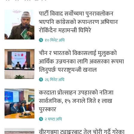
पार्टी विवाद सर्वोच्चमा पुनरावलोकन
भएपनि कांग्रेसको रूपान्तरण अभियान
रोकिँदैनः महामन्त्री घिमिरे
१० मिनेट अघि
चीन र भारतको विकासलाई मुलुकको
आर्थिक उन्नयनका लागि अवसरका रूपमा
लिनुपर्छः परराष्ट्रमन्त्री खनाल
२६ मिनेट अघि
करदाता प्रोत्साहन उपहारको नतिजा
सार्वजनिक, १५ जनाले जिते १ लाख
पुरस्कार
२ घण्टा अघि
वीरगञ्जमा ट्याङ्करबाट तेल चोरी गर्दै गरेका