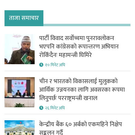
ताजा समाचार
पार्टी विवाद सर्वोच्चमा पुनरावलोकन
भएपनि कांग्रेसको रूपान्तरण अभियान
रोकिँदैनः महामन्त्री घिमिरे
१० मिनेट अघि
चीन र भारतको विकासलाई मुलुकको
आर्थिक उन्नयनका लागि अवसरका रूपमा
लिनुपर्छः परराष्ट्रमन्त्री खनाल
२६ मिनेट अघि
केन्द्रीय बैंक ६० अर्बको एकमहिने निक्षेप
सङ्कलन गर्दै