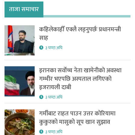
ताजा समाचार
कहिलेकाहीँ एक्लै लड्नुपर्छः प्रधानमन्त्री
साह
३ घण्टा अघि
इरानका सर्वोच्च नेता खामेनीको अवस्था
गम्भीर भएपछि अस्पताल लगिएको
इजरायली दाबी
३ घण्टा अघि
गर्मीबाट राहत पाउन उत्तर कोरियामा
कुकुरको मासुको सूप खान सुझाव
३ घण्टा अघि