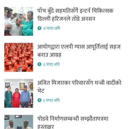
पाँच बुँदे सहमतिसँगै इन्टर्न चिकित्सक
डिल्ली हरिजनले तोडे अनसन
४ घण्टा अघि
आयोगद्वारा एलपी ग्यास आपूर्तिलाई सहज
बनाउ आग्रह
६ घण्टा अघि
अजित मिजारका परिवारसँग मन्त्री वादीको
भेट
६ घण्टा अघि
पोडवे निर्माणसम्बन्धी सम्झौतापत्रमा
हस्ताक्षर