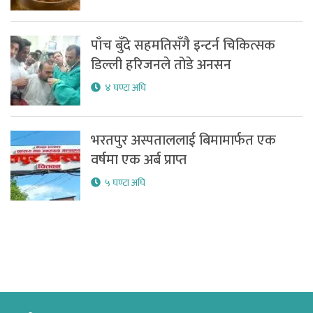
पाँच बुँदे सहमतिसँगै इन्टर्न चिकित्सक
डिल्ली हरिजनले तोडे अनसन
४ घण्टा अघि
भरतपुर अस्पताललाई बिमामार्फत एक
वर्षमा एक अर्ब प्राप्त
५ घण्टा अघि