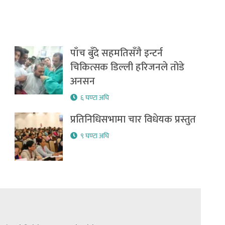
पाँच बुँदे सहमतिसँगै इन्टर्न
चिकित्सक डिल्ली हरिजनले तोडे
अनसन
६ घण्टा अघि
प्रतिनिधिसभामा चार विधेयक प्रस्तुत
९ घण्टा अघि