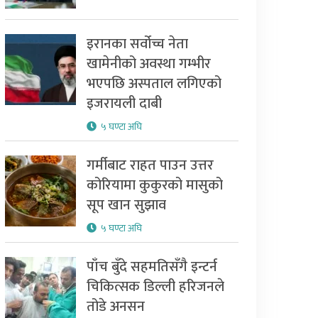
इरानका सर्वोच्च नेता
खामेनीको अवस्था गम्भीर
भएपछि अस्पताल लगिएको
इजरायली दाबी
५ घण्टा अघि
गर्मीबाट राहत पाउन उत्तर
कोरियामा कुकुरको मासुको
सूप खान सुझाव
५ घण्टा अघि
पाँच बुँदे सहमतिसँगै इन्टर्न
चिकित्सक डिल्ली हरिजनले
तोडे अनसन