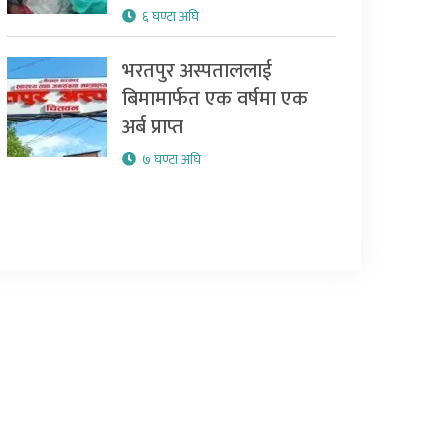
६ घण्टा अघि
भरतपुर अस्पताललाई
बिमामार्फत एक वर्षमा एक
अर्ब प्राप्त
७ घण्टा अघि