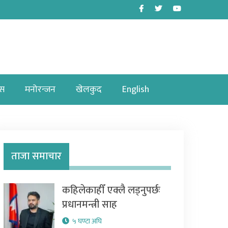
Facebook
Twitter
Youtube
ास
मनोरन्जन
खेलकुद
English
ताजा समाचार
कहिलेकाहीँ एक्लै लड्नुपर्छः
प्रधानमन्त्री साह
५ घण्टा अघि