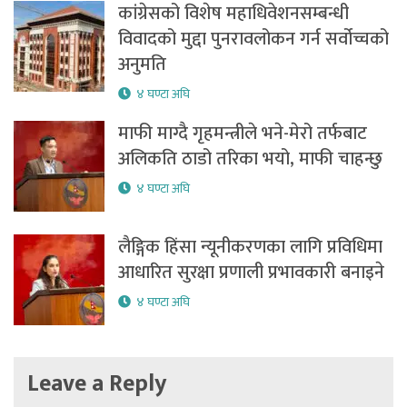
कांग्रेसको विशेष महाधिवेशनसम्बन्धी
विवादको मुद्दा पुनरावलोकन गर्न सर्वोच्चको
अनुमति
४ घण्टा अघि
माफी माग्दै गृहमन्त्रीले भने-मेरो तर्फबाट
अलिकति ठाडो तरिका भयो, माफी चाहन्छु
४ घण्टा अघि
लैङ्गिक हिंसा न्यूनीकरणका लागि प्रविधिमा
आधारित सुरक्षा प्रणाली प्रभावकारी बनाइने
४ घण्टा अघि
Leave a Reply