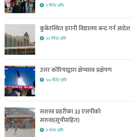
२ मिनेट अघि
कुबेतस्थित इरानी विद्यालय बन्द गर्न आदेश
५२ मिनेट अघि
उत्तर कोरियाद्वारा क्षेप्यास्त्र प्रक्षेपण
५७ मिनेट अघि
सशस्त्र प्रहरीका ३३ एसपीको
सरुवा(सूचीसहित)
१ घण्टा अघि