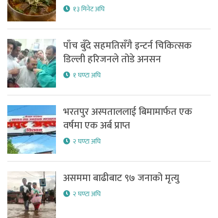
१३ मिनेट अघि
पाँच बुँदे सहमतिसँगै इन्टर्न चिकित्सक
डिल्ली हरिजनले तोडे अनसन
१ घण्टा अघि
भरतपुर अस्पताललाई बिमामार्फत एक
वर्षमा एक अर्ब प्राप्त
२ घण्टा अघि
असममा बाढीबाट ९७ जनाको मृत्यु
२ घण्टा अघि