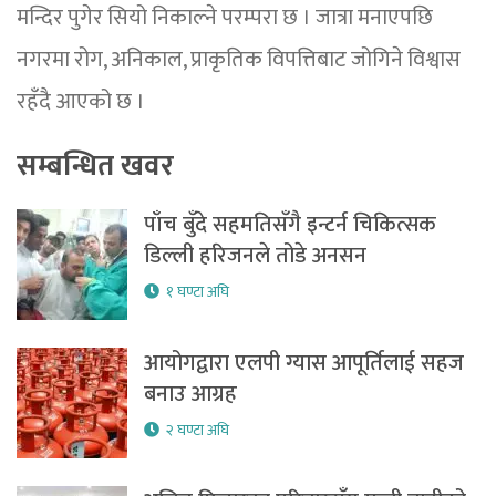
मन्दिर पुगेर सियो निकाल्ने परम्परा छ । जात्रा मनाएपछि
नगरमा रोग, अनिकाल, प्राकृतिक विपत्तिबाट जोगिने विश्वास
रहँदै आएको छ ।
सम्बन्धित खवर
पाँच बुँदे सहमतिसँगै इन्टर्न चिकित्सक
डिल्ली हरिजनले तोडे अनसन
१ घण्टा अघि
आयोगद्वारा एलपी ग्यास आपूर्तिलाई सहज
बनाउ आग्रह
२ घण्टा अघि