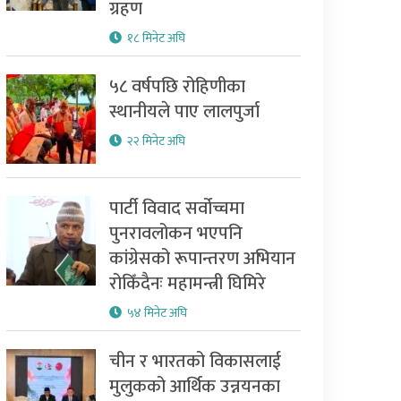
ग्रहण
१८ मिनेट अघि
५८ वर्षपछि रोहिणीका
स्थानीयले पाए लालपुर्जा
२२ मिनेट अघि
पार्टी विवाद सर्वोच्चमा
पुनरावलोकन भएपनि
कांग्रेसको रूपान्तरण अभियान
रोकिँदैनः महामन्त्री घिमिरे
५४ मिनेट अघि
चीन र भारतको विकासलाई
मुलुकको आर्थिक उन्नयनका