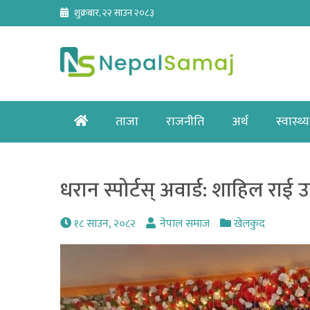
Skip
शुक्रबार, २२ साउन २०८३
to
content
Home
ताजा
राजनीति
अर्थ
स्वास्थ्य
धरान स्पोर्टस् अवार्ड: शाहिल राई उत
१८ साउन, २०८२
नेपाल समाज
खेलकुद