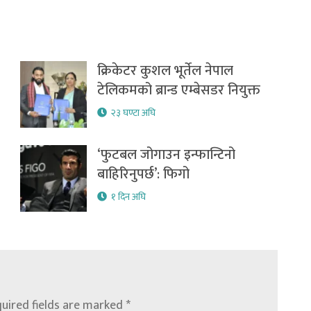
क्रिकेटर कुशल भूर्तेल नेपाल
टेलिकमको ब्रान्ड एम्बेसडर नियुक्त
२३ घण्टा अघि
‘फुटबल जोगाउन इन्फान्टिनो
बाहिरिनुपर्छ’: फिगो
१ दिन अघि
uired fields are marked
*