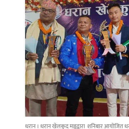
धरान । धरान खेलकुद मञ्चद्वारा शनिबार आयोजित धरा