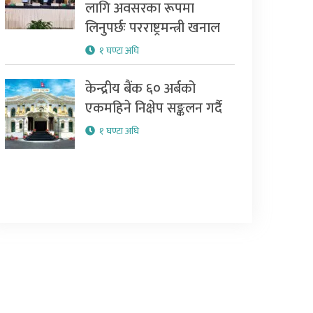
लागि अवसरका रूपमा
लिनुपर्छः परराष्ट्रमन्त्री खनाल
१ घण्टा अघि
केन्द्रीय बैंक ६० अर्बको
एकमहिने निक्षेप सङ्कलन गर्दै
१ घण्टा अघि