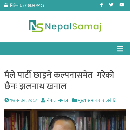
Skip
Facebook
Twitter
Yo
बिहिबार, २१ साउन २०८३
to
content
मैले पार्टी छाड्ने कल्पनासमेत गरेको
छैनः झलनाथ खनाल
१७ साउन, २०८२
नेपाल समाज
मुख्य समाचार
,
राजनीति