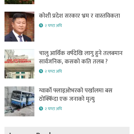
कोशी प्रदेश सरकार भ्रम र वास्तविकता
२ घण्टा अघि
चालु आर्थिक वर्षदेखि लागु हुने तलबमान
सार्वजनिक, कसको कति तलब ?
२ घण्टा अघि
ग्वार्को फ्लाइओभरको पर्खालमा बस
ठोक्किँदा एक जनाको मृत्यु
२ घण्टा अघि