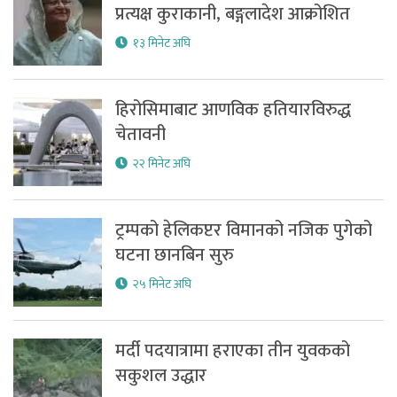
प्रत्यक्ष कुराकानी, बङ्गलादेश आक्रोशित
१३ मिनेट अघि
हिरोसिमाबाट आणविक हतियारविरुद्ध
चेतावनी
२२ मिनेट अघि
ट्रम्पको हेलिकप्टर विमानको नजिक पुगेको
घटना छानबिन सुरु
२५ मिनेट अघि
मर्दी पदयात्रामा हराएका तीन युवकको
सकुशल उद्धार