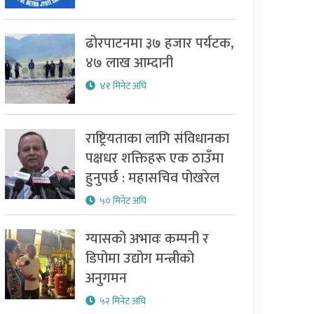
ढोरपाटनमा ३७ हजार पर्यटक,
४७ लाख आम्दानी
४१ मिनेट अघि
राष्ट्रियताका लागि संविधानका
पक्षधर शक्तिहरू एक ठाउँमा
हुनुपर्छ : महासचिव पोखरेल
५० मिनेट अघि
ग्यासको अभावः कम्पनी र
डिपोमा उद्योग मन्त्रीको
अनुगमन
५२ मिनेट अघि