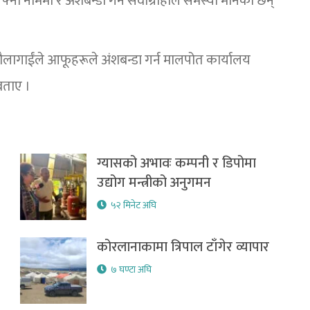
नो नाममा र अंशबन्डा गर्न सेवाग्राहीले समस्या मानेका छन्
ागाईंले आफूहरूले अंशबन्डा गर्न मालपोत कार्यालय
 बताए ।
ग्यासको अभावः कम्पनी र डिपोमा
उद्योग मन्त्रीको अनुगमन
५२ मिनेट अघि
कोरलानाकामा त्रिपाल टाँगेर व्यापार
७ घण्टा अघि