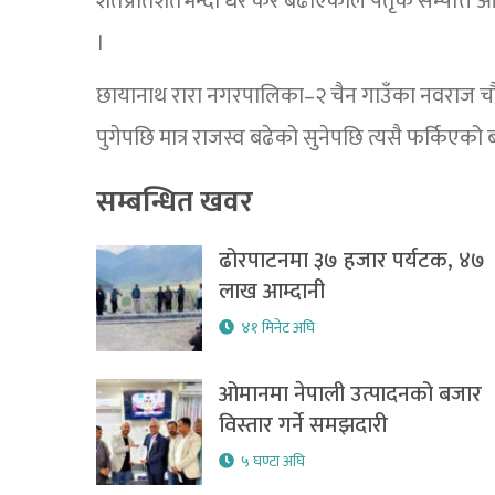
शतप्रतिशतभन्दा धेरै कर बढाएकाले पैतृक सम्पत्ति आफ्
।
छायानाथ रारा नगरपालिका–२ चैन गाउँका नवराज चौल
पुगेपछि मात्र राजस्व बढेको सुनेपछि त्यसै फर्किएको
सम्बन्धित खवर
ढोरपाटनमा ३७ हजार पर्यटक, ४७
लाख आम्दानी
४१ मिनेट अघि
ओमानमा नेपाली उत्पादनको बजार
विस्तार गर्ने समझदारी
५ घण्टा अघि