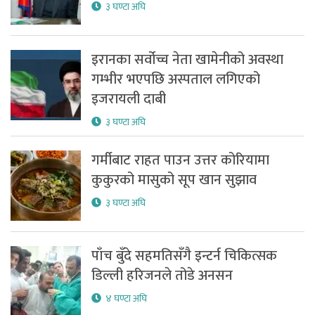
३ घण्टा अघि
इरानका सर्वोच्च नेता खामेनीको अवस्था
गम्भीर भएपछि अस्पताल लगिएको
इजरायली दाबी
३ घण्टा अघि
गर्मीबाट राहत पाउन उत्तर कोरियामा
कुकुरको मासुको सूप खान सुझाव
३ घण्टा अघि
पाँच बुँदे सहमतिसँगै इन्टर्न चिकित्सक
डिल्ली हरिजनले तोडे अनसन
४ घण्टा अघि