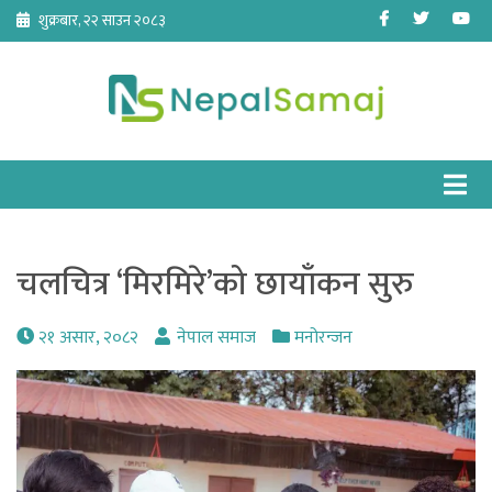
Skip
Facebook
Twitter
Yo
शुक्रबार, २२ साउन २०८३
to
content
चलचित्र ‘मिरमिरे’को छायाँकन सुरु
२१ असार, २०८२
नेपाल समाज
मनोरन्जन