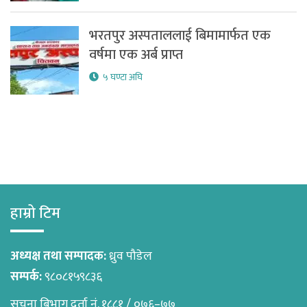
भरतपुर अस्पताललाई बिमामार्फत एक
वर्षमा एक अर्ब प्राप्त
५ घण्टा अघि
हाम्रो टिम
अध्यक्ष तथा सम्पादक:
ध्रुव पौडेल
सम्पर्क:
९८०८१५९८३६
सुचना बिभाग दर्ता नं. १८८१ / ०७६–७७