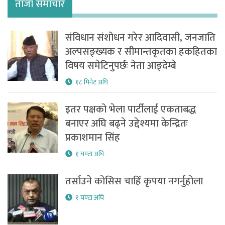
ताजा समाचार
संविधान संशोधन गरेर आदिवासी, जनजाति
अल्पसङ्ख्यक र सीमान्तकृतका हकहितका
विषय समेटिनुपर्छः नेता आङ्देम्बे
१८ मिनेट अघि
इतर पक्षको भेला पार्टीलाई एकताबद्ध
बनाएर अघि बढ्ने उद्देश्यमा केन्द्रितः
प्रकाशमान सिंह
१ घण्टा अघि
तर्साउने कोसिस चाहिँ कृपया नगर्नुहोला
१ घण्टा अघि