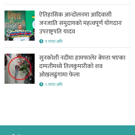
ऐतिहासिक आन्दोलनमा आदिवासी
जनजाति समुदायको महत्वपूर्ण योगदानः
उपराष्ट्रपति यादव
१ घण्टा अघि
सुनकोशी नदीमा हामफालेर बेपत्ता भएका
दम्पतीमध्ये तिलकुमारीको शव
ओखलढुंगामा फेला
२ घण्टा अघि