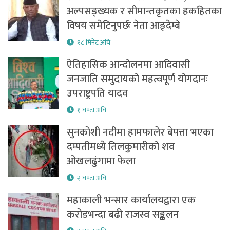
अल्पसङ्ख्यक र सीमान्तकृतका हकहितका
विषय समेटिनुपर्छः नेता आङ्देम्बे
१८ मिनेट अघि
ऐतिहासिक आन्दोलनमा आदिवासी
जनजाति समुदायको महत्वपूर्ण योगदानः
उपराष्ट्रपति यादव
१ घण्टा अघि
सुनकोशी नदीमा हामफालेर बेपत्ता भएका
दम्पतीमध्ये तिलकुमारीको शव
ओखलढुंगामा फेला
२ घण्टा अघि
महाकाली भन्सार कार्यालयद्वारा एक
करोडभन्दा बढी राजस्व सङ्कलन