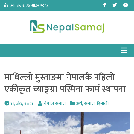
Skip
Facebook
Twitter
Yo
आइतबार, २४ साउन २०८३
to
content
माथिल्लो मुस्ताङमा नेपालकै पहिलो
एकीकृत च्याङ्ग्रा पस्मिना फार्म स्थापना
१६ जेठ, २०८१
नेपाल समाज
अर्थ
,
समाज
,
हिमाली