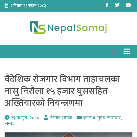
Skip
Facebook
Twitter
Yo
शनिबार, २३ साउन २०८३
to
content
वैदेशिक रोजगार विभाग ताहाचलका
नासु निरौला १५ हजार घुससहित
अख्तियारको नियन्त्रणमा
२९ फागुन, २०८०
नेपाल समाज
अपराध
,
मुख्य समाचार
,
समाज