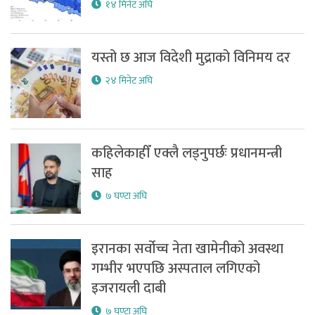
१४ मिनेट अघि
यस्तो छ आज विदेशी मुद्राको विनिमय दर
२४ मिनेट अघि
कहिलेकाहीँ एक्लै लड्नुपर्छः प्रधानमन्त्री
साह
७ घण्टा अघि
इरानका सर्वोच्च नेता खामेनीको अवस्था
गम्भीर भएपछि अस्पताल लगिएको
इजरायली दाबी
७ घण्टा अघि