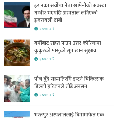
इरानका सर्वोच्च नेता खामेनीको अवस्था
गम्भीर भएपछि अस्पताल लगिएको
इजरायली दाबी
१ घण्टा अघि
गर्मीबाट राहत पाउन उत्तर कोरियामा
कुकुरको मासुको सूप खान सुझाव
१ घण्टा अघि
पाँच बुँदे सहमतिसँगै इन्टर्न चिकित्सक
डिल्ली हरिजनले तोडे अनसन
२ घण्टा अघि
भरतपुर अस्पताललाई बिमामार्फत एक