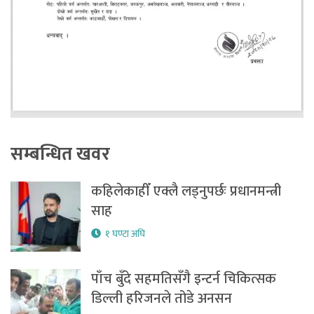
सम्बन्धित खवर
कहिलेकाहीँ एक्लै लड्नुपर्छः प्रधानमन्त्री
साह
१ घण्टा अघि
पाँच बुँदे सहमतिसँगै इन्टर्न चिकित्सक
डिल्ली हरिजनले तोडे अनसन