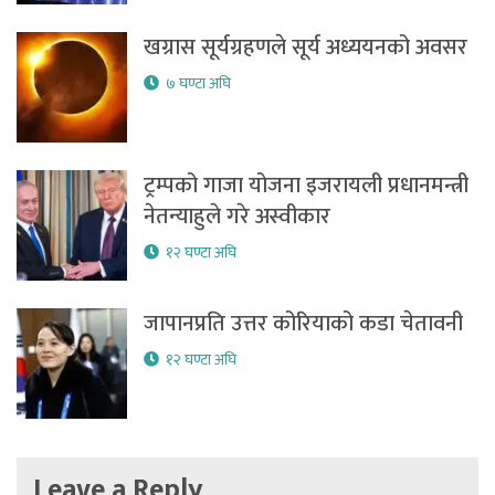
खग्रास सूर्यग्रहणले सूर्य अध्ययनको अवसर
७ घण्टा अघि
ट्रम्पको गाजा योजना इजरायली प्रधानमन्त्री
नेतन्याहुले गरे अस्वीकार
१२ घण्टा अघि
जापानप्रति उत्तर कोरियाको कडा चेतावनी
१२ घण्टा अघि
Leave a Reply