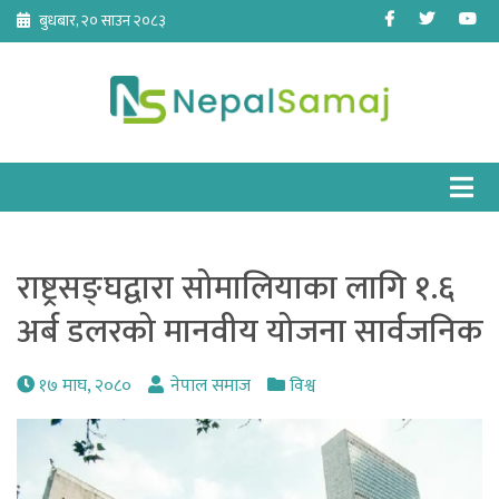
Skip
Facebook
Twitter
Yo
बुधबार, २० साउन २०८३
to
content
राष्ट्रसङ्घद्वारा सोमालियाका लागि १.६
अर्ब डलरको मानवीय योजना सार्वजनिक
१७ माघ, २०८०
नेपाल समाज
विश्व