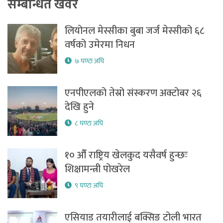
सम्बन्धित खवर
लियोनल मेस्सीका बुबा जर्ज मेस्सीको ६८
वर्षको उमेरमा निधन
७ घण्टा अघि
एनपीएलको तेस्रो संस्करण अक्टोबर २६
देखि हुने
८ घण्टा अघि
१० औँ राष्ट्रिय खेलकुद यसैवर्ष हुन्छःः
शिक्षामन्त्री पोखरेल
९ घण्टा अघि
एसियाड तयारीलाई बक्सिङ टोली भारत