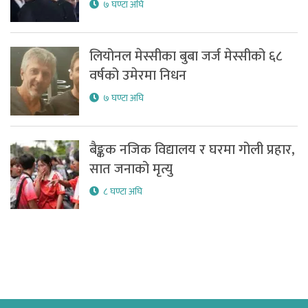
७ घण्टा अघि
लियोनल मेस्सीका बुबा जर्ज मेस्सीको ६८
वर्षको उमेरमा निधन
७ घण्टा अघि
बैङ्कक नजिक विद्यालय र घरमा गोली प्रहार,
सात जनाको मृत्यु
८ घण्टा अघि