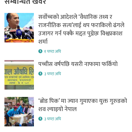
सम्बन्धित खवर
सर्वोच्चको आदेशले ‘वैधानिक तथ्य र
राजनीतिक सत्य’लाई थप फराकिलो ढंगले
उजागर गर्न पक्कै मद्दत पुग्नेछः विश्वप्रकाश
शर्मा
१ घण्टा अघि
पच्चीस वर्षपछि यसरी नाफामा फर्कियो
३ घण्टा अघि
‘ब्रोड पिक’ मा ज्यान गुमाएका युक्त गुरुङको
शव ल्याइयो नेपाल
३ घण्टा अघि