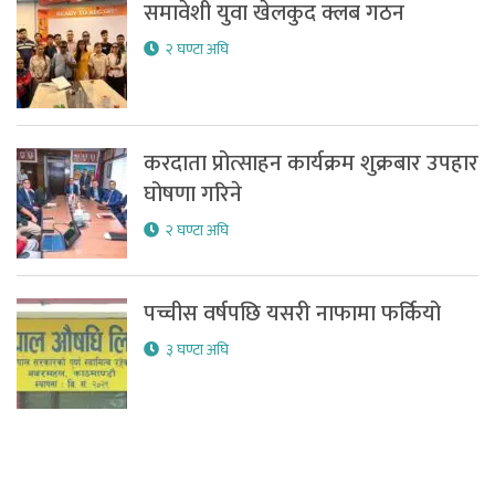
समावेशी युवा खेलकुद क्लब गठन
२ घण्टा अघि
करदाता प्रोत्साहन कार्यक्रम शुक्रबार उपहार
घोषणा गरिने
२ घण्टा अघि
पच्चीस वर्षपछि यसरी नाफामा फर्कियो
३ घण्टा अघि