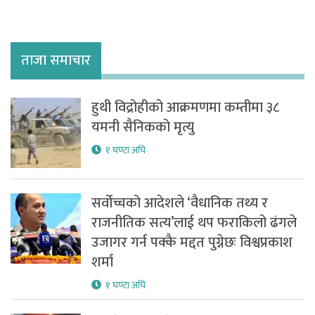
ताजा समाचार
हुथी विद्रोहीको आक्रमणमा कम्तीमा ३८
यमनी सैनिकको मृत्यु
१ घण्टा अघि
सर्वोच्चको आदेशले ‘वैधानिक तथ्य र
राजनीतिक सत्य’लाई थप फराकिलो ढंगले
उजागर गर्न पक्कै मद्दत पुग्नेछः विश्वप्रकाश
शर्मा
१ घण्टा अघि