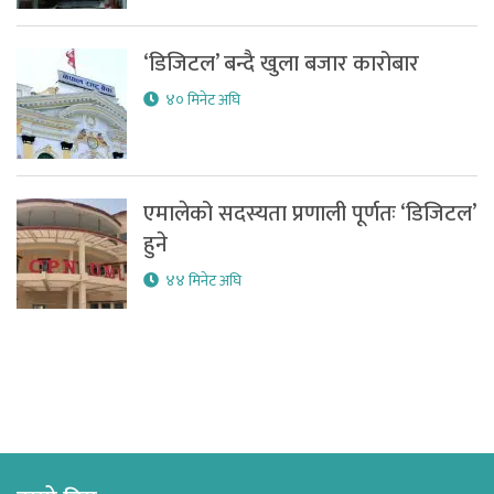
‘डिजिटल’ बन्दै खुला बजार कारोबार
४० मिनेट अघि
एमालेको सदस्यता प्रणाली पूर्णतः ‘डिजिटल’
हुने
४४ मिनेट अघि