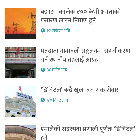
बझाङ– बनलेक ४०० केभी क्षमताको
प्रसारण लाइन निर्माण हुने
१२ सेकेण्ड अघि
मतदाता नामावली सङ्कलनमा सहजीकरण
गर्न स्थानीय तहलाई आग्रह
३६ मिनेट अघि
‘डिजिटल’ बन्दै खुला बजार कारोबार
४० मिनेट अघि
एमालेको सदस्यता प्रणाली पूर्णतः ‘डिजिटल’
हुने