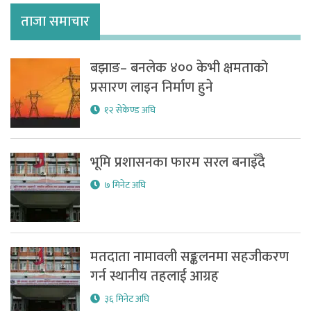
ताजा समाचार
बझाङ– बनलेक ४०० केभी क्षमताको
प्रसारण लाइन निर्माण हुने
१२ सेकेण्ड अघि
भूमि प्रशासनका फारम सरल बनाइँदै
७ मिनेट अघि
मतदाता नामावली सङ्कलनमा सहजीकरण
गर्न स्थानीय तहलाई आग्रह
३६ मिनेट अघि