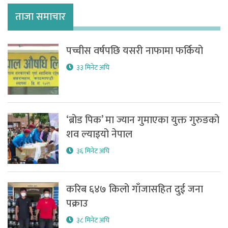
ताजा समाचार
पच्चीस वर्षपछि यसरी नाफामा फर्कियो
३३ मिनेट अघि
‘ब्रोड पिक’ मा ज्यान गुमाएका युक्त गुरुङको
शव ल्याइयो नेपाल
३६ मिनेट अघि
करिब ६४७ किलो गाँजासहित दुई जना
पक्राउ
३८ मिनेट अघि