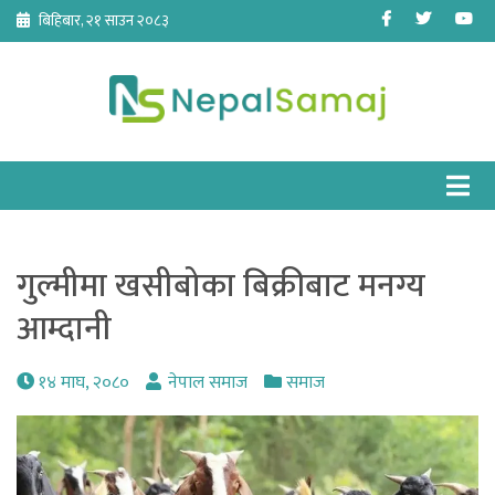
Skip
Facebook
Twitter
Yo
बिहिबार, २१ साउन २०८३
to
content
गुल्मीमा खसीबोका बिक्रीबाट मनग्य
आम्दानी
१४ माघ, २०८०
नेपाल समाज
समाज