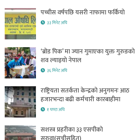
पच्चीस वर्षपछि यसरी नाफामा फर्कियो
३३ मिनेट अघि
‘ब्रोड पिक’ मा ज्यान गुमाएका युक्त गुरुङको
शव ल्याइयो नेपाल
३६ मिनेट अघि
राष्ट्रियता सतर्कता केन्द्रको अनुगमनः आठ
हजारभन्दा बढी कर्मचारी कारबाहीमा
१ घण्टा अघि
सशस्त्र प्रहरीका ३३ एसपीको
सरुवा(सूचीसहित)