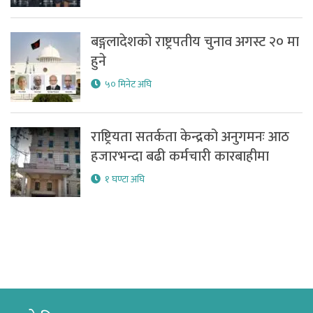
बङ्गलादेशको राष्ट्रपतीय चुनाव अगस्ट २० मा
हुने
५० मिनेट अघि
राष्ट्रियता सतर्कता केन्द्रको अनुगमनः आठ
हजारभन्दा बढी कर्मचारी कारबाहीमा
१ घण्टा अघि